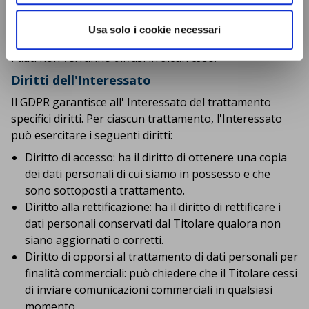
disponibile presso la sede del Titolare.
CHIUDI
Usa solo i cookie necessari
Diffusione dei dati
I dati non verranno diffusi in alcun caso.
Diritti dell'Interessato
Il GDPR garantisce all' Interessato del trattamento
specifici diritti. Per ciascun trattamento, l'Interessato
può esercitare i seguenti diritti:
Diritto di accesso: ha il diritto di ottenere una copia
dei dati personali di cui siamo in possesso e che
sono sottoposti a trattamento.
Diritto alla rettificazione: ha il diritto di rettificare i
dati personali conservati dal Titolare qualora non
siano aggiornati o corretti.
Diritto di opporsi al trattamento di dati personali per
finalità commerciali: può chiedere che il Titolare cessi
di inviare comunicazioni commerciali in qualsiasi
momento.